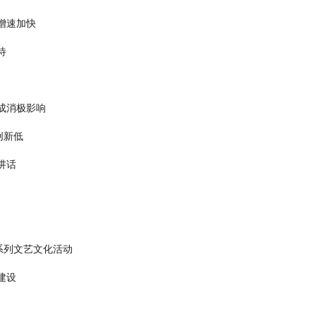
增速加快
待
成消极影响
创新低
讲话
系列文艺文化活动
建设