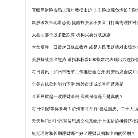
互联网财险市场上班年数据出炉 非车险出现负增长车险
新股破发呈现常态化 提醒投资者不要盲目打新需理性对
大盘回落个股多数跌停 机构买卖分歧加剧
大盘反弹一日后次日低点收盘 或是人民币贬值对市场造
美股持续走出熊势 道指和标普500指数均表现出六连跌
每日资讯：泸州市改革工作推进会召开 封安出席会议并
全美在线盈利能力下滑 海外市场成长空间遭质疑
金豆豆掀起一波理财浪潮 买就保值是不是真的？
每日快报!等你参与！泸州市将举行“喜迎国庆、二十大”
天天热门:泸州市宣传思想文化系统十七条措施拼经济搞
短期理财和长期理财哪个好？理财认购和申购的区别？