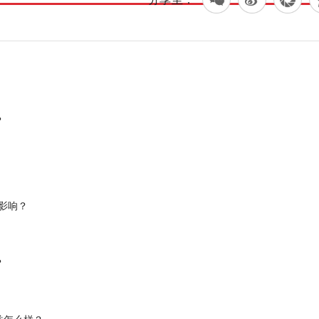
？
票影响？
？