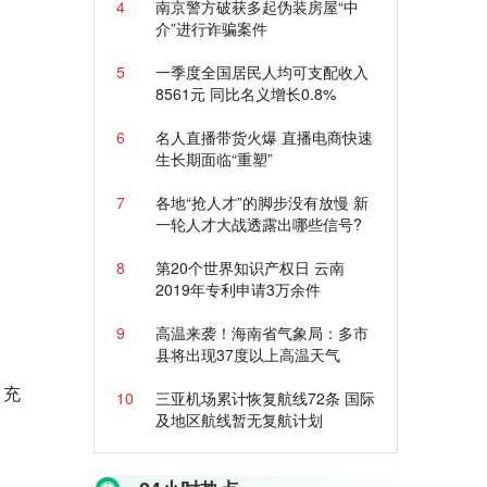
4
南京警方破获多起伪装房屋“中
介”进行诈骗案件
5
一季度全国居民人均可支配收入
8561元 同比名义增长0.8%
6
名人直播带货火爆 直播电商快速
生长期面临“重塑”
7
各地“抢人才”的脚步没有放慢 新
一轮人才大战透露出哪些信号?
8
第20个世界知识产权日 云南
2019年专利申请3万余件
9
高温来袭！海南省气象局：多市
县将出现37度以上高温天气
，充
10
三亚机场累计恢复航线72条 国际
及地区航线暂无复航计划