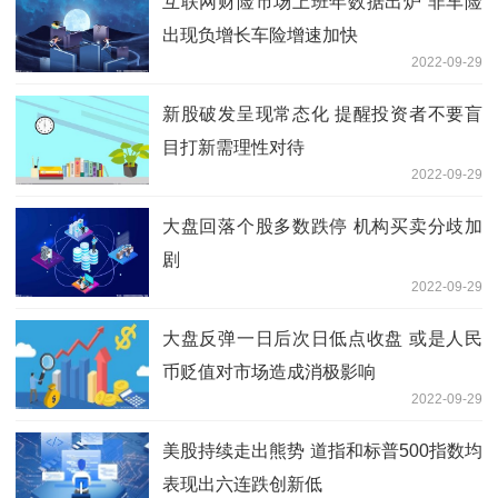
互联网财险市场上班年数据出炉 非车险
出现负增长车险增速加快
2022-09-29
新股破发呈现常态化 提醒投资者不要盲
目打新需理性对待
2022-09-29
大盘回落个股多数跌停 机构买卖分歧加
剧
2022-09-29
大盘反弹一日后次日低点收盘 或是人民
币贬值对市场造成消极影响
2022-09-29
美股持续走出熊势 道指和标普500指数均
表现出六连跌创新低