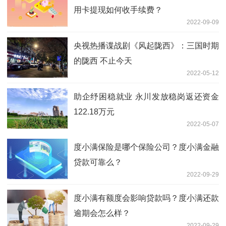
用卡提现如何收手续费？
2022-09-09
央视热播谍战剧《风起陇西》：三国时期
的陇西 不止今天
2022-05-12
助企纾困稳就业 永川发放稳岗返还资金
122.18万元
2022-05-07
度小满保险是哪个保险公司？度小满金融
贷款可靠么？
2022-09-29
度小满有额度会影响贷款吗？度小满还款
逾期会怎么样？
2022-09-29