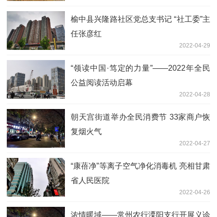
榆中县兴隆路社区党总支书记 “社工委”主
任张彦红
2022-04-29
“领读中国·笃定的力量”——2022年全民
公益阅读活动启幕
2022-04-28
朝天宫街道举办全民消费节 33家商户恢
复烟火气
2022-04-27
“康蓓净”等离子空气净化消毒机 亮相甘肃
省人民医院
2022-04-26
浓情暖域——常州农行溧阳支行开展义诊