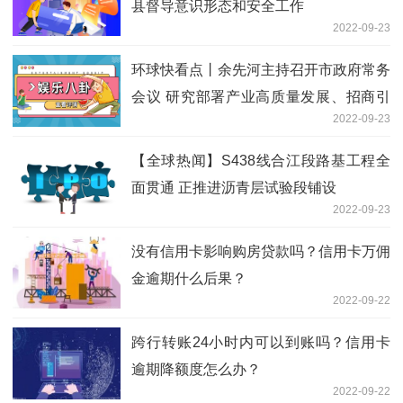
县督导意识形态和安全工作
2022-09-23
环球快看点丨余先河主持召开市政府常务
会议 研究部署产业高质量发展、招商引
2022-09-23
资和生态环境保护等工作
【全球热闻】S438线合江段路基工程全
面贯通 正推进沥青层试验段铺设
2022-09-23
没有信用卡影响购房贷款吗？信用卡万佣
金逾期什么后果？
2022-09-22
跨行转账24小时内可以到账吗？信用卡
逾期降额度怎么办？
2022-09-22