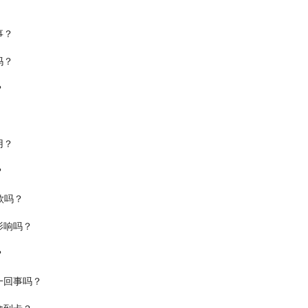
事？
吗？
？
用？
？
款吗？
影响吗？
？
一回事吗？