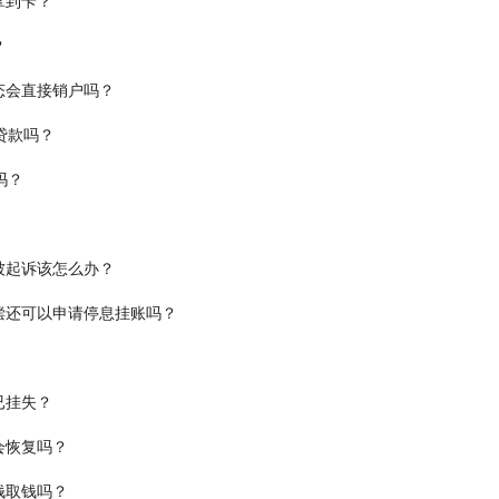
拿到卡？
？
态会直接销户吗？
贷款吗？
吗？
被起诉该怎么办？
偿还可以申请停息挂账吗？
已挂失？
会恢复吗？
钱取钱吗？