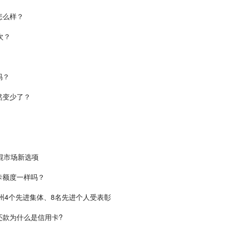
怎么样？
次？
吗？
然变少了？
插混市场新选项
卡额度一样吗？
州4个先进集体、8名先进个人受表彰
还款为什么是信用卡?