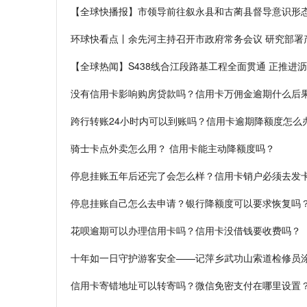
【全球快播报】市领导前往叙永县和古蔺县督导意识形
环球快看点丨余先河主持召开市政府常务会议 研究部署
【全球热闻】S438线合江段路基工程全面贯通 正推进
没有信用卡影响购房贷款吗？信用卡万佣金逾期什么后
跨行转账24小时内可以到账吗？信用卡逾期降额度怎么
骑士卡点外卖怎么用？ 信用卡能主动降额度吗？
停息挂账五年后还完了会怎么样？信用卡销户必须去发
停息挂账自己怎么去申请？银行降额度可以要求恢复吗
花呗逾期可以办理信用卡吗？信用卡没借钱要收费吗？
十年如一日守护游客安全——记萍乡武功山索道检修员
信用卡寄错地址可以转寄吗？微信免密支付在哪里设置