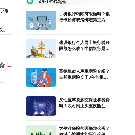
24小时热点
行确
手机银行转账有限额吗？银
行卡如何取消绑定第三方支
付平台？
议。
建设银行个人网上银行转账
限额怎么改？中信银行是什
么性质的银行？
富德生命人寿重疾险介绍？
友邦重疾险交了3年能退
吗？
买七座车要多交保险和税费
吗？农村网上买重疾险注意
什么？
太平洋保险蓝医保怎么买？
做过心瓣手术能买什么保