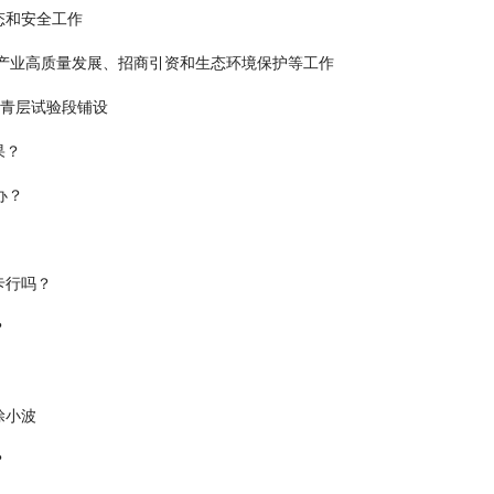
态和安全工作
产业高质量发展、招商引资和生态环境保护等工作
沥青层试验段铺设
果？
办？
卡行吗？
？
涂小波
？