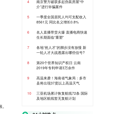
4
南京警方破获多起伪装房屋“中
介”进行诈骗案件
5
一季度全国居民人均可支配收入
8561元 同比名义增长0.8%
6
名人直播带货火爆 直播电商快速
生长期面临“重塑”
7
各地“抢人才”的脚步没有放慢 新
一轮人才大战透露出哪些信号?
8
第20个世界知识产权日 云南
2019年专利申请3万余件
9
高温来袭！海南省气象局：多市
县将出现37度以上高温天气
10
三亚机场累计恢复航线72条 国际
及地区航线暂无复航计划
账。