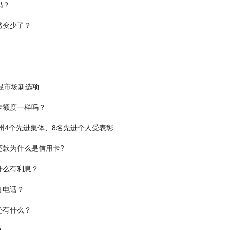
吗？
然变少了？
插混市场新选项
卡额度一样吗？
州4个先进集体、8名先进个人受表彰
还款为什么是信用卡?
什么有利息？
打电话？
还有什么？