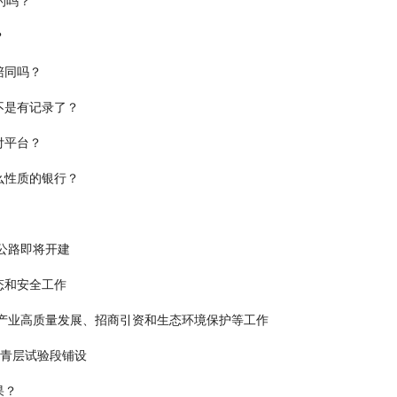
的吗？
？
陪同吗？
不是有记录了？
付平台？
么性质的银行？
公路即将开建
态和安全工作
产业高质量发展、招商引资和生态环境保护等工作
沥青层试验段铺设
果？