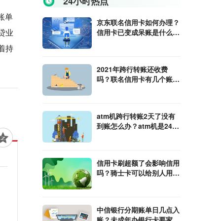
24小时热点
账单
京东联名信用卡如何办理？
贷业
信用卡已变成呆账是什么意
思？
着持
2021年跨行转账还收费
吗？联名信用卡有几个账
户？
atm机跨行转账2天了没有
到账怎么办？atm机是24小
时的吗？
信用卡刷超额了会影响信用
吗？骑士卡可以给别人用
吗？
中信银行分期账单日几点入
账？未成年办银行卡要家长