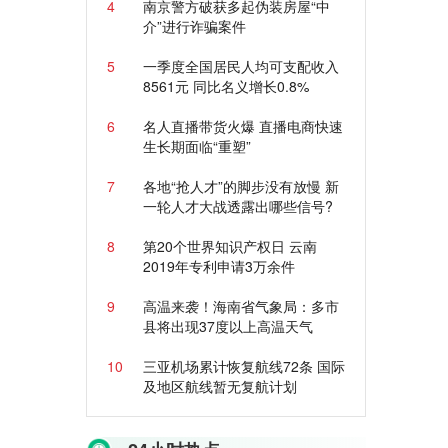
4
南京警方破获多起伪装房屋“中
介”进行诈骗案件
5
一季度全国居民人均可支配收入
8561元 同比名义增长0.8%
6
名人直播带货火爆 直播电商快速
生长期面临“重塑”
7
各地“抢人才”的脚步没有放慢 新
一轮人才大战透露出哪些信号?
8
第20个世界知识产权日 云南
2019年专利申请3万余件
9
高温来袭！海南省气象局：多市
县将出现37度以上高温天气
10
三亚机场累计恢复航线72条 国际
及地区航线暂无复航计划