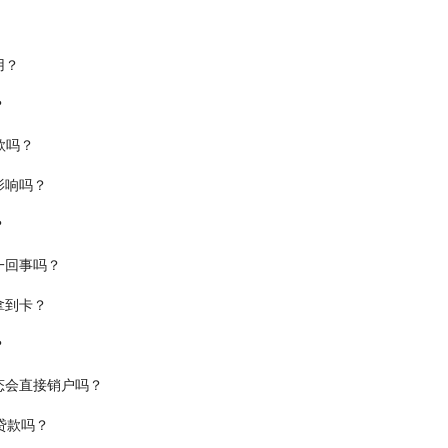
用？
？
款吗？
影响吗？
？
一回事吗？
拿到卡？
？
态会直接销户吗？
贷款吗？