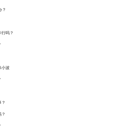
办？
卡行吗？
？
涂小波
？
事？
吗？
？