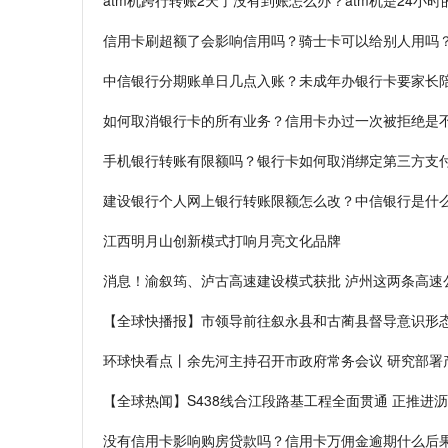
atm机跨行转账2天了没有到账怎么办？atm机是24小时
信用卡刷超额了会影响信用吗？骑士卡可以给别人用吗
中信银行分期账单日几点入账？未成年办银行卡要家长
如何取消银行卡的所有业务？信用卡办过一次被拒绝是
手机银行转账有限额吗？银行卡如何取消绑定第三方支
建设银行个人网上银行转账限额怎么改？中信银行是什
江西明月山创新模式打响月亮文化品牌
消息！渝叙筠、泸古高速建设模式获批 泸州这两条高速
【全球快播报】市领导前往叙永县和古蔺县督导意识形
环球快看点丨余先河主持召开市政府常务会议 研究部署
【全球热闻】S438线合江段路基工程全面贯通 正推进
没有信用卡影响购房贷款吗？信用卡万佣金逾期什么后