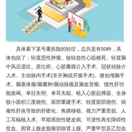
具体看下某号重疾险的轻症，总共是有50种，具
体包括了：轻度恶性肿瘤、较轻急性心肌梗死、轻度脑
中风后遗症、原位癌、心脏瓣膜介入手术、冠状动脉介
入术、主动脉内手术(非开胸或开腹手术)、微创颅脑手
术、脑垂体瘤/脑囊肿/脑动脉瘤及脑血管瘤、慢性肝功
能衰竭、单目失明、单耳失聪、植入心脏起搏器、全身
较小面积三度烧伤、面部重建手术、轻度面部烧伤、病
毒性肝炎导致的肝硬化、角膜移植、视力严重受损、人
工耳蜗植入术、早期系统性硬皮病、可逆性再生障碍性
贫血、因肾上腺皮脂瘤切除肾上腺、严重甲型及乙型血