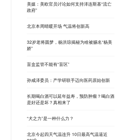
美媒：美欧官员讨论如何支持泽连斯基“流亡
政府”
北京本周晴暖开场 气温将创新高
32岁老将圆梦，杨洪琼揭秘为啥被赐名“杨美
娇”
盲盒监管不能有“盲区”
孙咸泽委员：产学研联手迈向医药原始创新
长期喝白酒可以延年益寿，预防肿瘤？喝白酒
是好还是坏？真相来了
“犬之力”是一种什么力？
北京今起四天气温连升 10日最高气温逼近