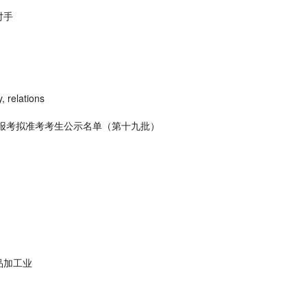
对手
 relations
生报考拟准考考生公示名单（第十九批）
品加工业