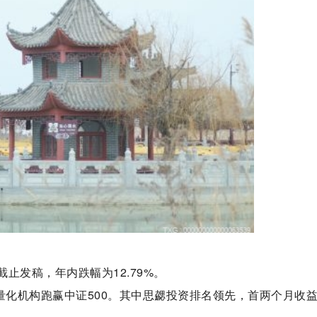
截止发稿，年内跌幅为12.79%。
量化机构跑赢中证500。其中思勰投资排名领先，首两个月收