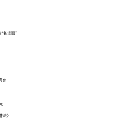
“名场面”
号角
元
进法》