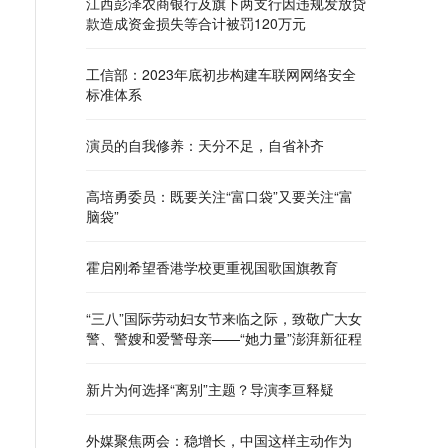
江西彭泽农商银行及旗下两支行因违规发放贷
款造成资金损失等合计被罚120万元
工信部：2023年底初步构建车联网网络安全
标准体系
演员的自我修养：天分不足，自省补齐
高培勇委员：既要关注“富口袋”又要关注“富
脑袋”
霍启刚希望香港学校更重视国歌国旗教育
“三八”国际劳动妇女节来临之际，致敬广大女
警、警嫂和爱警母亲——“她力量”澎湃新征程
新片为何选择“离别”主题？导演李亘释疑
外媒聚焦两会：稳增长，中国这样主动作为