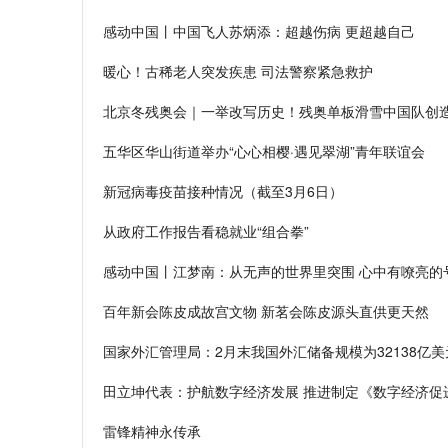
感动中国丨中国飞人苏炳添：超越伤病 更超越自己
暖心！古稀老人突发疾患 司法警察紧急救护
北京冬残奥会｜一举改写历史！残奥单板滑雪中国队创造
五华区华山街道举办“心心相樱·遇见翠湖”青年联谊会
新冠病毒疫苗接种情况（截至3月6日）
从政府工作报告看稳就业“组合拳”
感动中国丨江梦南：从无声的世界里突围 心中有嘹亮的
百年新会陈皮成故宫文物 新茗会陈皮源头直供更天然
国家外汇管理局：2月末我国外汇储备规模为32138亿美
田立坤代表：护航数字经济发展 推进制定《数字经济促
雷锋精神永传承