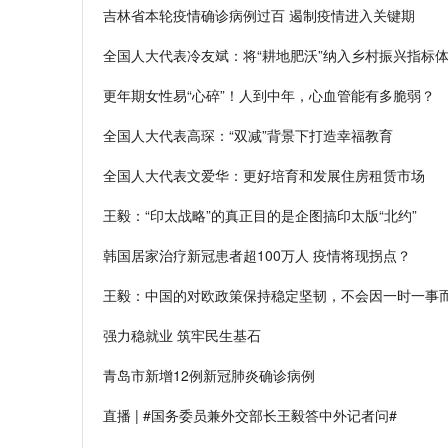
吉林省本轮疫情确诊病例过百 遏制疫情进入关键期
全国人大代表冷友斌：将“耕地肥沃”纳入乡村振兴指标
更年期女性易“心碎”！人到中年，心血管能有多脆弱？
全国人大代表高琛：“双减”背景下打造幸福教育
全国人大代表文爱华：更好培育和发展住房租赁市场
王毅：“印太战略”的真正目的是企图搞印太版“北约”
韩国居家治疗新冠患者超100万人 疫情将现拐点？
王毅：中国的对欧政策保持稳定坚韧，不会因一时一事
强力稳就业 筑牢民生基石
青岛市新增12例新冠肺炎确诊病例
直播 | #国务委员兼外交部长王毅答中外记者问#