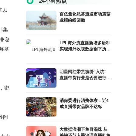
24小时热点
亿以
百亿量化私募遭遇市场震荡
业绩纷纷回撤
邵集
人兼总
LPL海外流直播新增多语种
募基
实现海外收视数据创下历史
新高
明星网红带货纷纷“入坑”
直播带货行业是否要进行转
型
，密
消保委进行消费体察：近4
成直播带货品牌不达标
等问
大数据浪潮下鱼目混珠 从
关键环节入手治理直播乱象