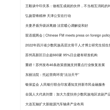
王毅谈中印关系：做相互成就的伙伴，不当相互消耗的
弘扬雷锋精神 天津公安在行动
夫妻矛盾升级诉离婚 法官暖心调解促和好
双语观两会 | Chinese FM meets press on foreign policy,
2022年四川省少数民族高层次骨干人才博士研究生招
苏州高新区日企超660家 95%日企建有研发机构
重磅！苏州发布46条政策措施支持重点行业恢复发展
东丽法院：托起营商环境“法治天平”
银保监会 人民银行联合印发通知支持新市民金融服务
全国人大代表刘蕾：加大力度扶持少数民族地区农副产
大连瓦轴扩大新能源汽车轴承产业布局