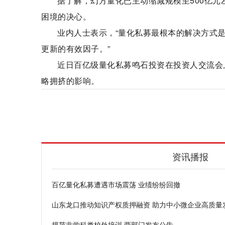
据了解，幻方量化已主动缩减规模至500亿元
困境的决心。
业内人士表示，“量化私募最根本的解决方式
更新的有效因子。”
近日百亿级量化私募鸣石投资在投资人交流会
略拥挤的影响。
策略迭代效率
百亿级量化
市场波动
投
资讯播报
百亿量化私募遭遇市场震荡 业绩纷纷回撤
山东龙口推动知识产权质押融资 助力中小微企业高质量
规范非学科类校外培训 两部门发布公告