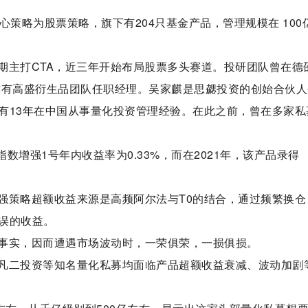
核心策略为股票策略，旗下有204只基金产品，管理规模在 100
期主打CTA，近三年开始布局股票多头赛道。投研团队曾在德
开，亦有高盛衍生品团队任职经理。吴家麒是思勰投资的创始合伙
有13年在中国从事量化投资管理经验。在此之前，曾在多家私
数增强1号年内收益率为0.33%，而在2021年，该产品录得
强策略超额收益来源是高频阿尔法与T0的结合，通过频繁换仓
误的收益。
事实，因而遭遇市场波动时，一荣俱荣，一损俱损。
凡二投资等知名量化私募均面临产品超额收益衰减、波动加剧