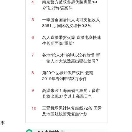
4
南京警方破获多起伪装房屋“中
介”进行诈骗案件
5
一季度全国居民人均可支配收入
8561元 同比名义增长0.8%
6
名人直播带货火爆 直播电商快速
生长期面临“重塑”
7
各地“抢人才”的脚步没有放慢 新
一轮人才大战透露出哪些信号?
8
第20个世界知识产权日 云南
2019年专利申请3万余件
9
高温来袭！海南省气象局：多市
县将出现37度以上高温天气
10
三亚机场累计恢复航线72条 国际
及地区航线暂无复航计划
益率