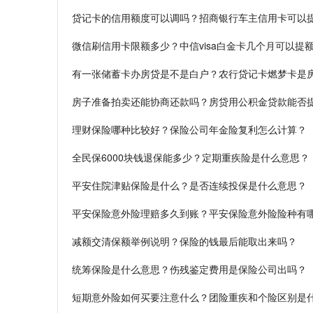
贷记卡的信用额度可以调吗？招商银行车主信用卡可以
微信刷信用卡限额多少？中信visa白金卡几个月可以提
有一张储蓄卡办房贷是不是白户？农行贷记卡燃梦卡是
房子准备拍卖还能协商还款吗？房贷用公积金贷款能否
理财保险哪种比较好？保险公司年金险复利怎么计算？
全民保6000块钱退保能多少？定期重疾险是什么意思？
平安住院津贴保险是什么？是否连续投保是什么意思？
平安保险意外险理赔多久到账？平安保险意外险险种有
减额交清保额举例说明？保险的钱最后能取出来吗？
统筹保险是什么意思？伤残鉴定费用是保险公司出吗？
短期意外险如何买要注意什么？团险重疾和个险区别是