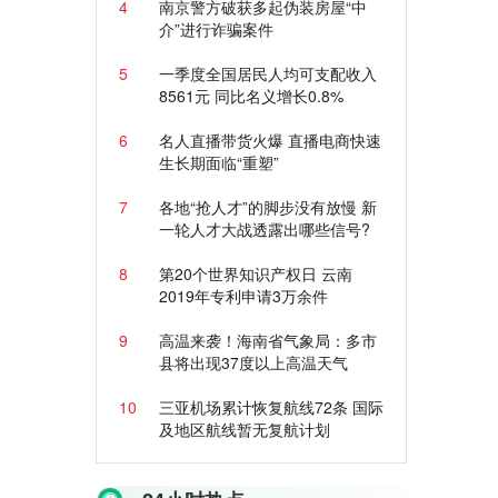
4
南京警方破获多起伪装房屋“中
介”进行诈骗案件
5
一季度全国居民人均可支配收入
8561元 同比名义增长0.8%
6
名人直播带货火爆 直播电商快速
生长期面临“重塑”
7
各地“抢人才”的脚步没有放慢 新
一轮人才大战透露出哪些信号?
8
第20个世界知识产权日 云南
2019年专利申请3万余件
9
高温来袭！海南省气象局：多市
县将出现37度以上高温天气
10
三亚机场累计恢复航线72条 国际
及地区航线暂无复航计划