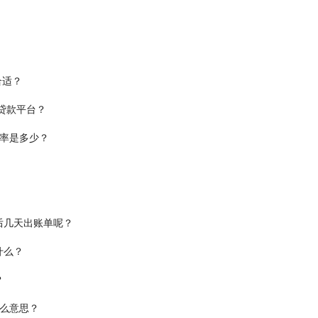
合适？
贷款平台？
率是多少？
后几天出账单呢？
什么？
？
什么意思？