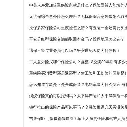
中英人寿爱加倍重疾险条款是什么？保险受益人能填外
无忧保综合意外险怎么理赔？无忧保综合意外险怎么取
投保多家保险公司重疾险怎么赔？有五险一金还需要买
平安分红型保险交满能取回本金吗？投保地区怎么选？
退保不经过业务员可以吗？平安世纪天使为何停售？
工人意外险买哪个保险公司？鑫盛12交满20年后有多少
重疾险买消费型还是返还型？建工险和工伤险的区别是
怎么知道存款是不是变成保险？电销车险为什么便宜,有
蚂蚁保险真的可以报销吗？太平洋产险和太平洋保险一
银行推出的保险产品可以买吗？交强险推迟几天买没关
吉康保99元保费都保啥呀？车上人员责任险和驾乘人员