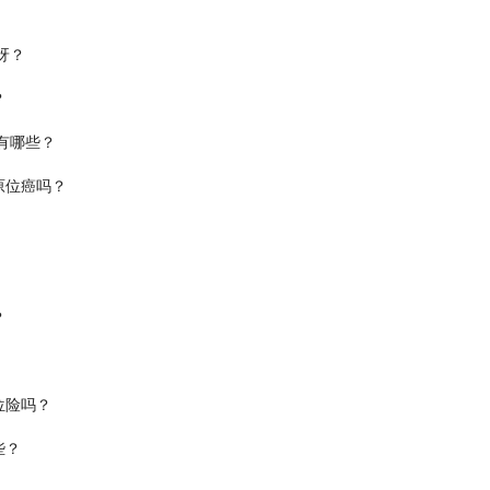
呀？
？
有哪些？
原位癌吗？
？
位险吗？
些？