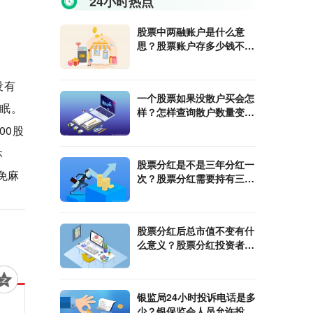
24小时热点
股票中两融账户是什么意
思？股票账户存多少钱不会
休眠？
没有
一个股票如果没散户买会怎
休眠。
样？怎样查询散户数量变
化？
00股
休
股票分红是不是三年分红一
免麻
次？股票分红需要持有三年
吗？
股票分红后总市值不变有什
么意义？股票分红投资者能
够得到实际的收益吗？
银监局24小时投诉电话是多
少？银保监会人员允许投资