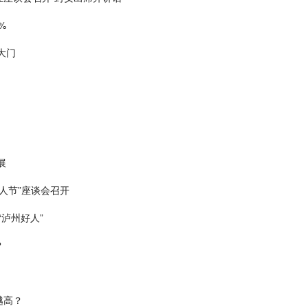
%
大门
展
人节”座谈会召开
“泸州好人”
？
越高？