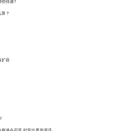
些待遇?
么算？
再扩容
？
座谈会召开 封安出席并讲话