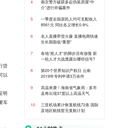
4
南京警方破获多起伪装房屋“中
介”进行诈骗案件
5
一季度全国居民人均可支配收入
8561元 同比名义增长0.8%
6
名人直播带货火爆 直播电商快速
生长期面临“重塑”
7
各地“抢人才”的脚步没有放慢 新
一轮人才大战透露出哪些信号?
行贷
8
第20个世界知识产权日 云南
可以
2019年专利申请3万余件
9
高温来袭！海南省气象局：多市
证明
县将出现37度以上高温天气
要车
10
三亚机场累计恢复航线72条 国际
及地区航线暂无复航计划