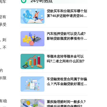
24小时热点
购车
贷款买车和分期买车哪个划
算?40岁还能申请房贷30年
型有
吗？
承受
汽车抵押贷款可以贷几成?
影响贷款额度的事项有什
，则
么?
，不
等额本息转等额本金可以
吗?二者之间有什么区别?
的
年限
车贷融资租赁合同属于诈骗
么？汽车金融贷款好通过
吗?
有稳
重疾险理赔时间一般多久?
理赔后还需要交保费吗?