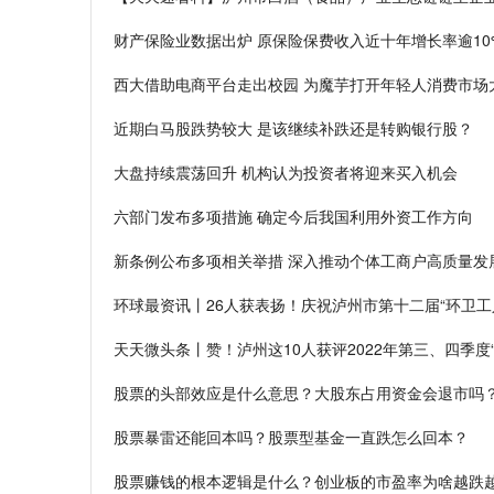
财产保险业数据出炉 原保险保费收入近十年增长率逾10
西大借助电商平台走出校园 为魔芋打开年轻人消费市场
近期白马股跌势较大 是该继续补跌还是转购银行股？
大盘持续震荡回升 机构认为投资者将迎来买入机会
六部门发布多项措施 确定今后我国利用外资工作方向
新条例公布多项相关举措 深入推动个体工商户高质量发
环球最资讯丨26人获表扬！庆祝泸州市第十二届“环卫工
天天微头条丨赞！泸州这10人获评2022年第三、四季度
股票的头部效应是什么意思？大股东占用资金会退市吗
股票暴雷还能回本吗？股票型基金一直跌怎么回本？
股票赚钱的根本逻辑是什么？创业板的市盈率为啥越跌