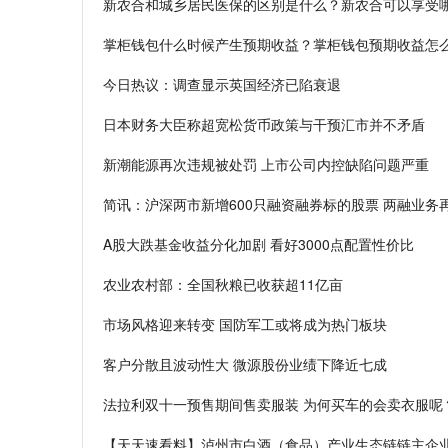
新农合和城乡居民医保的区别是什么？新农合可以享受哪
掌柜钱包什么时候产生预期收益？掌柜钱包预期收益怎
今日热议：调查显示英国经济已陷衰退
日本财务大臣称超宽松货币政策与干预汇市并不矛盾
新潮能源再次违规被处罚 上市公司内控缺陷问题严重
简讯：沪深两市新增600只融资融券标的股票 两融业务
A股大跌基金收益分化加剧 看好3000点配置性价比
农业农村部：全国秋粮已收获超11亿亩
市场风格迎来转变 国防军工或将成为热门板块
客户分散且波动性大 微源股份业绩下降近七成
法拉利双十一预售期间售卖服装 为何买车的会卖衣服呢
【天天速看料】泸州市白酒（食品）产业生态链链主企业